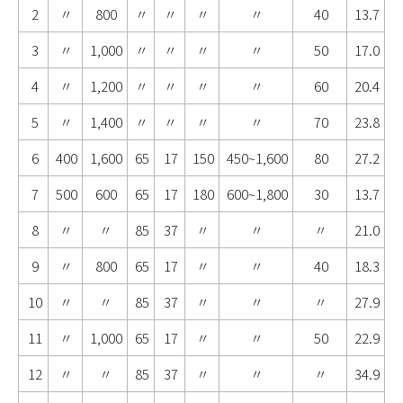
2
〃
800
〃
〃
〃
〃
40
13.7
3
〃
1,000
〃
〃
〃
〃
50
17.0
4
〃
1,200
〃
〃
〃
〃
60
20.4
5
〃
1,400
〃
〃
〃
〃
70
23.8
6
400
1,600
65
17
150
450~1,600
80
27.2
7
500
600
65
17
180
600~1,800
30
13.7
8
〃
〃
85
37
〃
〃
〃
21.0
9
〃
800
65
17
〃
〃
40
18.3
10
〃
〃
85
37
〃
〃
〃
27.9
11
〃
1,000
65
17
〃
〃
50
22.9
12
〃
〃
85
37
〃
〃
〃
34.9