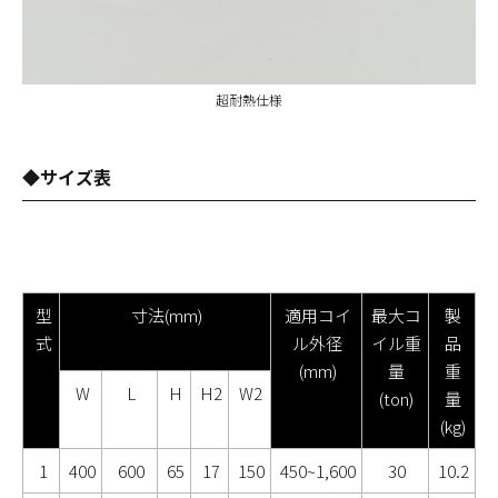
超耐熱仕様
◆サイズ表
型
寸法(mm)
適用コイ
最大コ
製
式
ル外径
イル重
品
(mm)
量
重
W
L
H
H2
W2
(ton)
量
(kg)
1
400
600
65
17
150
450~1,600
30
10.2