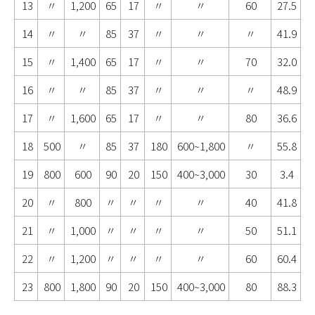
13
〃
1,200
65
17
〃
〃
60
27.5
14
〃
〃
85
37
〃
〃
〃
41.9
15
〃
1,400
65
17
〃
〃
70
32.0
16
〃
〃
85
37
〃
〃
〃
48.9
17
〃
1,600
65
17
〃
〃
80
36.6
18
500
〃
85
37
180
600~1,800
〃
55.8
19
800
600
90
20
150
400~3,000
30
3.4
20
〃
800
〃
〃
〃
〃
40
41.8
21
〃
1,000
〃
〃
〃
〃
50
51.1
22
〃
1,200
〃
〃
〃
〃
60
60.4
23
800
1,800
90
20
150
400~3,000
80
88.3